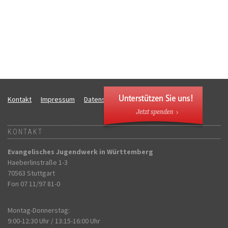
Kontakt
Impressum
Datenschutz
SW:live DB:live V:
KONTAKT
Evangelisches Jugendwerk in Württemberg
Haeberlinstraße 1-3
70563 Stuttgart
Fon 07 11/97 81-0
Montag-Donnerstag:
9:00-12:30 Uhr / 13:15-16:00 Uhr