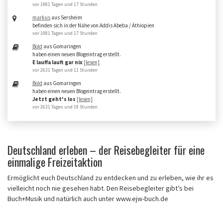
vor 1981 Tagen und 17 Stunden
markus
aus Sersheim
befinden sich in der Nähe von Addis Abeba / Äthiopien
vor 1981 Tagen und 17 Stunden
Bold
aus Gomaringen
haben einen neuen Blogeintrag erstellt.
E lauffa lauft gar nix
[lesen]
vor 2631 Tagen und 11 Stunden
Bold
aus Gomaringen
haben einen neuen Blogeintrag erstellt.
Jetzt geht's los
[lesen]
vor 2631 Tagen und 19 Stunden
Deutschland erleben – der Reisebegleiter für eine
einmalige Freizeitaktion
Ermöglicht euch Deutschland zu entdecken und zu erleben, wie ihr es
vielleicht noch nie gesehen habt. Den Reisebegleiter gibt’s bei
Buch+Musik und natürlich auch unter www.ejw-buch.de