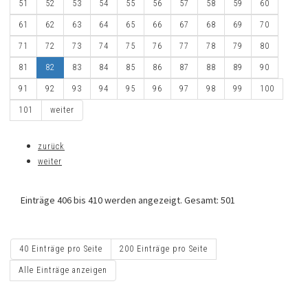
51
52
53
54
55
56
57
58
59
60
61
62
63
64
65
66
67
68
69
70
71
72
73
74
75
76
77
78
79
80
81
82
83
84
85
86
87
88
89
90
91
92
93
94
95
96
97
98
99
100
101
weiter
zurück
weiter
Einträge 406 bis 410 werden angezeigt. Gesamt: 501
40 Einträge pro Seite
200 Einträge pro Seite
Alle Einträge anzeigen