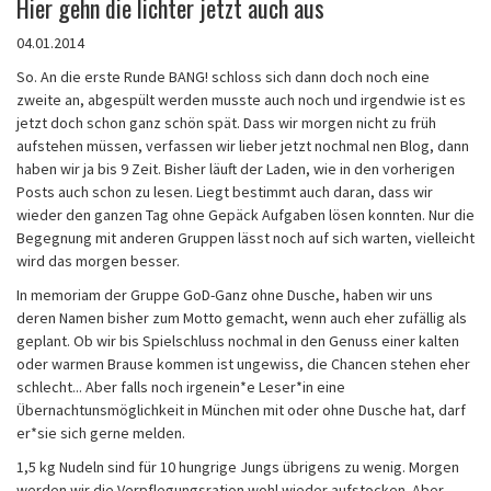
Hier gehn die lichter jetzt auch aus
04.01.2014
So. An die erste Runde BANG! schloss sich dann doch noch eine
zweite an, abgespült werden musste auch noch und irgendwie ist es
jetzt doch schon ganz schön spät. Dass wir morgen nicht zu früh
aufstehen müssen, verfassen wir lieber jetzt nochmal nen Blog, dann
haben wir ja bis 9 Zeit. Bisher läuft der Laden, wie in den vorherigen
Posts auch schon zu lesen. Liegt bestimmt auch daran, dass wir
wieder den ganzen Tag ohne Gepäck Aufgaben lösen konnten. Nur die
Begegnung mit anderen Gruppen lässt noch auf sich warten, vielleicht
wird das morgen besser.
In memoriam der Gruppe GoD-Ganz ohne Dusche, haben wir uns
deren Namen bisher zum Motto gemacht, wenn auch eher zufällig als
geplant. Ob wir bis Spielschluss nochmal in den Genuss einer kalten
oder warmen Brause kommen ist ungewiss, die Chancen stehen eher
schlecht... Aber falls noch irgenein*e Leser*in eine
Übernachtunsmöglichkeit in München mit oder ohne Dusche hat, darf
er*sie sich gerne melden.
1,5 kg Nudeln sind für 10 hungrige Jungs übrigens zu wenig. Morgen
werden wir die Verpflegungsration wohl wieder aufstocken. Aber