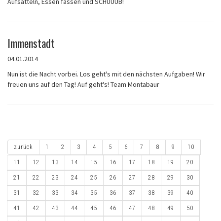
Aufsatteln, Essen fassen und SCHUUUB!
Immenstadt
04.01.2014
Nun ist die Nacht vorbei. Los geht's mit den nächsten Aufgaben! Wir
freuen uns auf den Tag! Auf geht's! Team Montabaur
zurück
1
2
3
4
5
6
7
8
9
10
11
12
13
14
15
16
17
18
19
20
21
22
23
24
25
26
27
28
29
30
31
32
33
34
35
36
37
38
39
40
41
42
43
44
45
46
47
48
49
50