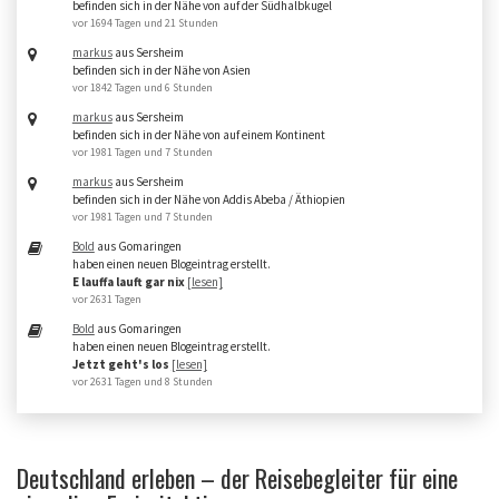
befinden sich in der Nähe von auf der Südhalbkugel
vor 1694 Tagen und 21 Stunden
markus
aus Sersheim
befinden sich in der Nähe von Asien
vor 1842 Tagen und 6 Stunden
markus
aus Sersheim
befinden sich in der Nähe von auf einem Kontinent
vor 1981 Tagen und 7 Stunden
markus
aus Sersheim
befinden sich in der Nähe von Addis Abeba / Äthiopien
vor 1981 Tagen und 7 Stunden
Bold
aus Gomaringen
haben einen neuen Blogeintrag erstellt.
E lauffa lauft gar nix
[lesen]
vor 2631 Tagen
Bold
aus Gomaringen
haben einen neuen Blogeintrag erstellt.
Jetzt geht's los
[lesen]
vor 2631 Tagen und 8 Stunden
Deutschland erleben – der Reisebegleiter für eine