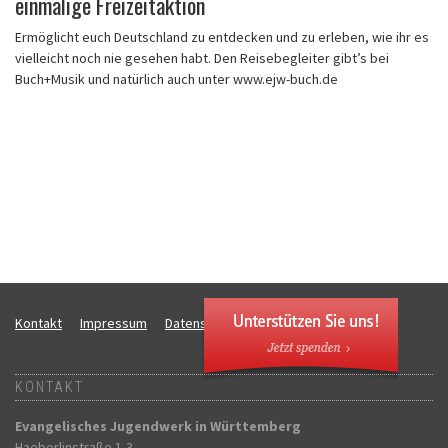
einmalige Freizeitaktion
Ermöglicht euch Deutschland zu entdecken und zu erleben, wie ihr es
vielleicht noch nie gesehen habt. Den Reisebegleiter gibt’s bei
Buch+Musik und natürlich auch unter www.ejw-buch.de
Kontakt
Impressum
Datenschutz
SW:live DB:live V:
KONTAKT
Evangelisches Jugendwerk in Württemberg
Haeberlinstraße 1-3