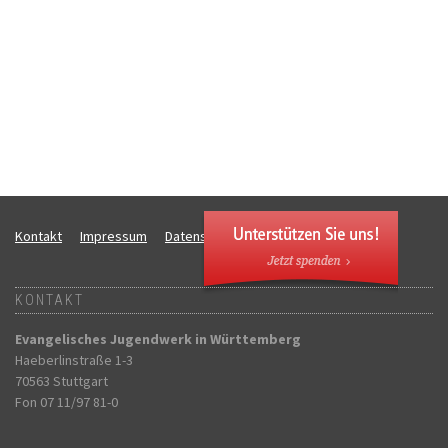
Kontakt
Impressum
Datenschutz
SW:live DB:live V:
KONTAKT
Evangelisches Jugendwerk in Württemberg
Haeberlinstraße 1-3
70563 Stuttgart
Fon 07 11/97 81-0