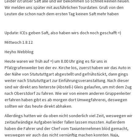
Leider ist unser Saft alle und wir bekommen so schnell keinen neuen.
Wir melden uns später mit ausführlichen Tourdaten. Gruß von den
Leuten die schon nach dem ersten Tag keinen Saft mehr haben
Update: ICEs geben Saft, also haben wirs doch noch geschafft =)
Mittwoch 1.8.12
Heyho Webblog
Heute waren wir früh auf =) um 8.00 Uhr ging es für uns in
Pfalzgrafenweiler bei der ev. Kirche los, zuerst haben wir das Auto in
der Nähe von Stutututtgart abgestellt und gefrühstückt, dann gings
weiter nach Stutututtgart zur Einführungsveranstaltung. Nach dieser
sind wir direkt ans hinterste (Abstell-) Gleis gelaufen, um mit dem Zug
nach Oberstdorf zu fahren. Wie wir von einem anderen Gruppenleiter
erfahren haben gibt es ab morgen dort Umwegfahrerei, deswegen
sollten wir das heute direkt abhaken.
Allerdings hatten wir da oben nicht sonderlich viel Zeit, weswegen wir
zeitaufwändige Aufgaben leider fallen lassen mussten. Außerdem
haben die Fahrer und der Chef vom Taxiunternehmen blöd gemacht,
weswegen wir auch das nicht vernünftig machen konnten. Naja,