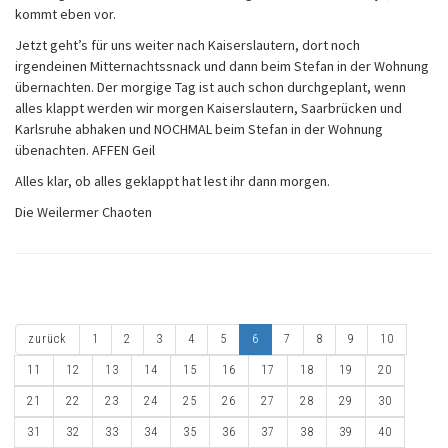
kommt eben vor.
Jetzt geht’s für uns weiter nach Kaiserslautern, dort noch
irgendeinen Mitternachtssnack und dann beim Stefan in der Wohnung
übernachten. Der morgige Tag ist auch schon durchgeplant, wenn
alles klappt werden wir morgen Kaiserslautern, Saarbrücken und
Karlsruhe abhaken und NOCHMAL beim Stefan in der Wohnung
übenachten. AFFEN Geil
Alles klar, ob alles geklappt hat lest ihr dann morgen.
Die Weilermer Chaoten
zurück
1
2
3
4
5
6
7
8
9
10
11
12
13
14
15
16
17
18
19
20
21
22
23
24
25
26
27
28
29
30
31
32
33
34
35
36
37
38
39
40