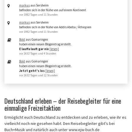
markus
aus Sersheim
befinden sich in der Nähe von auf einem Kontinent
vor 1982 Tagen und 11 Stunden
markus
aus Sersheim
befinden sich in der Nähe von Addis Abeba / Äthiopien
vor 1982 Tagen und 11 Stunden
Bold
aus Gomaringen
haben einen neuen Blogeintrag erstellt.
E lauffa lauft gar nix
[lesen]
vor 2632 Tagen und 4 Stunden
Bold
aus Gomaringen
haben einen neuen Blogeintrag erstellt.
Jetzt geht's los
[lesen]
vor 2632 Tagen und 12 Stunden
Deutschland erleben – der Reisebegleiter für eine
einmalige Freizeitaktion
Ermöglicht euch Deutschland zu entdecken und zu erleben, wie ihr es
vielleicht noch nie gesehen habt. Den Reisebegleiter gibt’s bei
Buch+Musik und natürlich auch unter www.ejw-buch.de