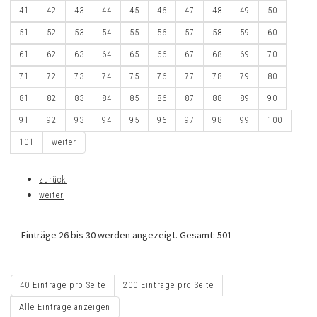
41
42
43
44
45
46
47
48
49
50
51
52
53
54
55
56
57
58
59
60
61
62
63
64
65
66
67
68
69
70
71
72
73
74
75
76
77
78
79
80
81
82
83
84
85
86
87
88
89
90
91
92
93
94
95
96
97
98
99
100
101
weiter
zurück
weiter
Einträge 26 bis 30 werden angezeigt. Gesamt: 501
40 Einträge pro Seite
200 Einträge pro Seite
Alle Einträge anzeigen