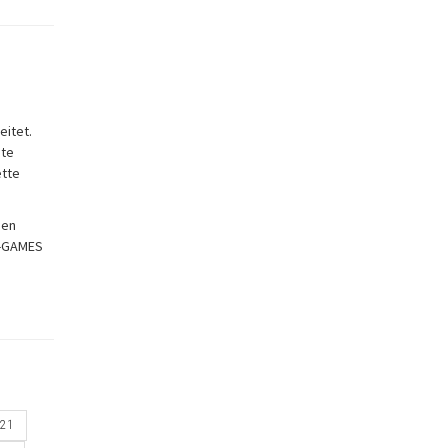
eitet.
ute
ette
nen
N-GAMES
21