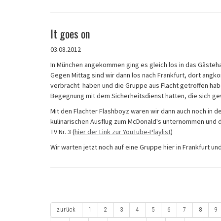
It goes on
03.08.2012
In München angekommen ging es gleich los in das Gästeh
Gegen Mittag sind wir dann los nach Frankfurt, dort ang
verbracht haben und die Gruppe aus Flacht getroffen habe
Begegnung mit dem Sicherheitsdienst hatten, die sich ge
Mit den Flachter Flashboyz waren wir dann auch noch in d
kulinarischen Ausflug zum McDonald's unternommen und 
TV Nr. 3 (
hier der Link zur YouTube-Playlist
)
Wir warten jetzt noch auf eine Gruppe hier in Frankfurt u
zurück
1
2
3
4
5
6
7
8
9