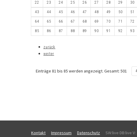
22
23
24
25
26
27
28
29
30
43
44
45
46
47
48
49
50
51
64
65
66
67
68
69
70
71
72
85
86
87
88
89
90
91
92
93
zurück
weiter
Einträge 81 bis 85 werden angezeigt. Gesamt: 501
Kontakt
Impressum
Datenschutz
SW:live DB:live V: