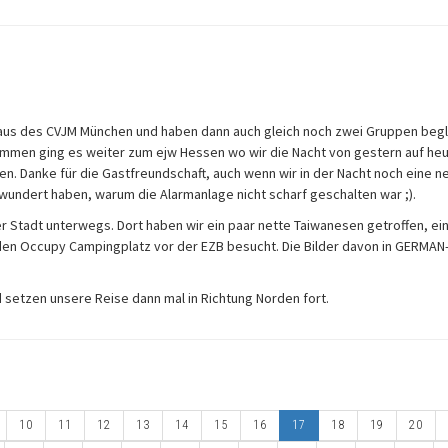
aus des CVJM München und haben dann auch gleich noch zwei Gruppen begl
kommen ging es weiter zum ejw Hessen wo wir die Nacht von gestern auf he
n. Danke für die Gastfreundschaft, auch wenn wir in der Nacht noch eine n
wundert haben, warum die Alarmanlage nicht scharf geschalten war ;).
er Stadt unterwegs. Dort haben wir ein paar nette Taiwanesen getroffen, ei
den Occupy Campingplatz vor der EZB besucht. Die Bilder davon in GERMA
nd setzen unsere Reise dann mal in Richtung Norden fort.
10
11
12
13
14
15
16
17
18
19
20