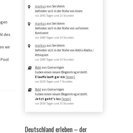
markus
aus Sersheim
befinden sich in der Nähe von Asien
vor 1841 Tagen und 13 Stunden
ngen
markus
aus Sersheim
befinden sich in der Nähe von auf einem
Kontinent
hl des
vor 1980 Tagen und 14 Stunden
markus
aus Sersheim
en wir
befinden sich in der Nähe von Addis Abeba /
Äthiopien
 Pool
vor 1980 Tagen und 14 Stunden
Bold
aus Gomaringen
haben einen neuen Blogeintrag erstellt.
E lauffa lauft gar nix
[lesen]
vor 2630 Tagen und 7 Stunden
Bold
aus Gomaringen
haben einen neuen Blogeintrag erstellt.
Jetzt geht's los
[lesen]
vor 2630 Tagen und 15 Stunden
Deutschland erleben – der