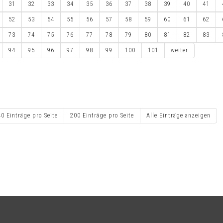
31
32
33
34
35
36
37
38
39
40
41
52
53
54
55
56
57
58
59
60
61
62
73
74
75
76
77
78
79
80
81
82
83
94
95
96
97
98
99
100
101
weiter
40 Einträge pro Seite
200 Einträge pro Seite
Alle Einträge anzeigen