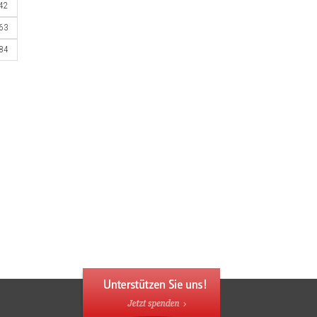
42
63
84