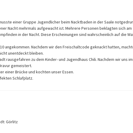
 musste einer Gruppe Jugendlicher beim Nacktbaden in der Saale notgedru
n jener Nacht mehrmals aufgewacht ist. Mehrere Personen beklagten sich am
finden in der Nacht. Diese Erscheinungen sind wahrscheinlich auf die Wa
um 10 angekommen. Nachdem wir den Freischaltcode geknackt hatten, macht
nicht unentdeckt bleiben.
tadt rausgefahren zu dem Kinder- und Jugendhaus Chili. Nachdem wir uns im
Bravur gemeistert.
r einer Brücke und kochten unser Essen.
ekten Schlafplatz.
t: Görlitz