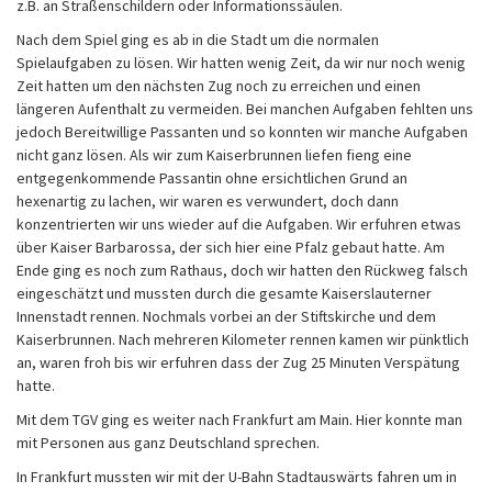
z.B. an Straßenschildern oder Informationssäulen.
Nach dem Spiel ging es ab in die Stadt um die normalen
Spielaufgaben zu lösen. Wir hatten wenig Zeit, da wir nur noch wenig
Zeit hatten um den nächsten Zug noch zu erreichen und einen
längeren Aufenthalt zu vermeiden. Bei manchen Aufgaben fehlten uns
jedoch Bereitwillige Passanten und so konnten wir manche Aufgaben
nicht ganz lösen. Als wir zum Kaiserbrunnen liefen fieng eine
entgegenkommende Passantin ohne ersichtlichen Grund an
hexenartig zu lachen, wir waren es verwundert, doch dann
konzentrierten wir uns wieder auf die Aufgaben. Wir erfuhren etwas
über Kaiser Barbarossa, der sich hier eine Pfalz gebaut hatte. Am
Ende ging es noch zum Rathaus, doch wir hatten den Rückweg falsch
eingeschätzt und mussten durch die gesamte Kaiserslauterner
Innenstadt rennen. Nochmals vorbei an der Stiftskirche und dem
Kaiserbrunnen. Nach mehreren Kilometer rennen kamen wir pünktlich
an, waren froh bis wir erfuhren dass der Zug 25 Minuten Verspätung
hatte.
Mit dem TGV ging es weiter nach Frankfurt am Main. Hier konnte man
mit Personen aus ganz Deutschland sprechen.
In Frankfurt mussten wir mit der U-Bahn Stadtauswärts fahren um in