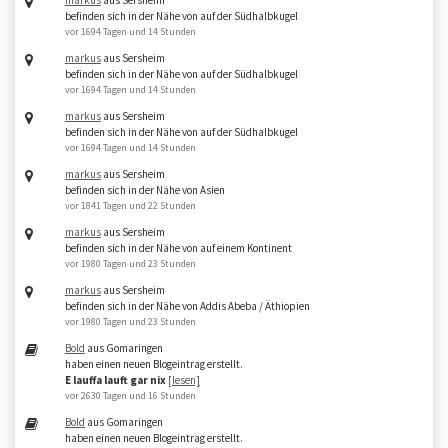
befinden sich in der Nähe von auf der Südhalbkugel
vor 1694 Tagen und 14 Stunden
markus
aus Sersheim
befinden sich in der Nähe von auf der Südhalbkugel
vor 1694 Tagen und 14 Stunden
markus
aus Sersheim
befinden sich in der Nähe von auf der Südhalbkugel
vor 1694 Tagen und 14 Stunden
markus
aus Sersheim
befinden sich in der Nähe von Asien
vor 1841 Tagen und 22 Stunden
markus
aus Sersheim
befinden sich in der Nähe von auf einem Kontinent
vor 1980 Tagen und 23 Stunden
markus
aus Sersheim
befinden sich in der Nähe von Addis Abeba / Äthiopien
vor 1980 Tagen und 23 Stunden
Bold
aus Gomaringen
haben einen neuen Blogeintrag erstellt.
E lauffa lauft gar nix
[lesen]
vor 2630 Tagen und 16 Stunden
Bold
aus Gomaringen
haben einen neuen Blogeintrag erstellt.