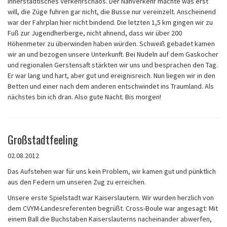
innerstädtisches Verkehrschaos. Der Nahverkehr machte was erst
will, die Züge fuhren gar nicht, die Busse nur vereinzelt. Anscheinend
war der Fahrplan hier nicht bindend. Die letzten 1,5 km gingen wir zu
Fuß zur Jugendherberge, nicht ahnend, dass wir über 200
Höhenmeter zu überwinden haben würden. Schweiß gebadet kamen
wir an und bezogen unsere Unterkunft. Bei Nudeln auf dem Gaskocher
und regionalen Gerstensaft stärkten wir uns und besprachen den Tag.
Er war lang und hart, aber gut und ereignisreich. Nun liegen wir in den
Betten und einer nach dem anderen entschwindet ins Traumland. Als
nächstes bin ich dran. Also gute Nacht. Bis morgen!
Großstadtfeeling
02.08.2012
Das Aufstehen war für uns kein Problem, wir kamen gut und pünktlich
aus den Federn um unseren Zug zu erreichen.
Unsere erste Spielstadt war Kaiserslautern. Wir wurden herzlich von
dem CVYM-Landesreferenten begrüßt. Cross-Boule war angesagt: Mit
einem Ball die Buchstaben Kaiserslauterns nacheinander abwerfen,