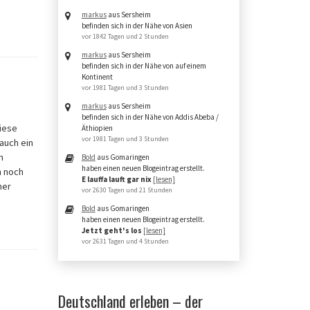
markus
aus Sersheim
befinden sich in der Nähe von Asien
vor 1842 Tagen und 2 Stunden
markus
aus Sersheim
befinden sich in der Nähe von auf einem
Kontinent
vor 1981 Tagen und 3 Stunden
markus
aus Sersheim
befinden sich in der Nähe von Addis Abeba /
iese
Äthiopien
vor 1981 Tagen und 3 Stunden
 auch ein
n
Bold
aus Gomaringen
haben einen neuen Blogeintrag erstellt.
h noch
E lauffa lauft gar nix
[lesen]
her
vor 2630 Tagen und 21 Stunden
Bold
aus Gomaringen
haben einen neuen Blogeintrag erstellt.
Jetzt geht's los
[lesen]
vor 2631 Tagen und 4 Stunden
Deutschland erleben – der