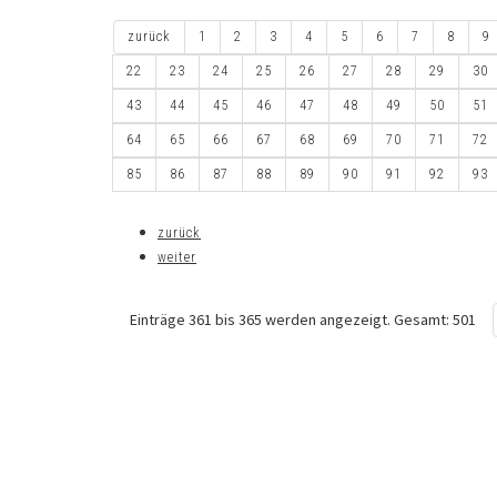
zurück
1
2
3
4
5
6
7
8
9
22
23
24
25
26
27
28
29
30
43
44
45
46
47
48
49
50
51
64
65
66
67
68
69
70
71
72
85
86
87
88
89
90
91
92
93
zurück
weiter
Einträge 361 bis 365 werden angezeigt. Gesamt: 501