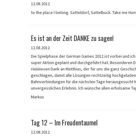
12.08.2012
to the place I belong. Satteldorf, Sattelbuck. Take me Hom
Es ist an der Zeit DANKE zu sagen!
12.08.2012
Die Spielphase der German Games 2012 ist vorbei und ich
super Aktion geplant und durchgeführt hat. Besonderen Dank
riiiiiiiiiesen Dank an Matthias, der für uns die ganz Gesch
geschlagen, damit alle Lösungen rechtzeitig hochgeladen
Bahnverbindungen für die nächsten Tage herausgesucht hat
unvergessliches Erlebnis. Ich wünsche allen erholsame T
Markus
Tag 12 – Im Freudentaumel
12.08.2012