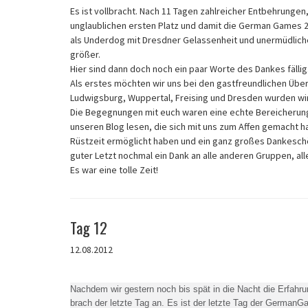
Es ist vollbracht. Nach 11 Tagen zahlreicher Entbehrunge
unglaublichen ersten Platz und damit die German Games 
als Underdog mit Dresdner Gelassenheit und unermüdlichem
größer.
Hier sind dann doch noch ein paar Worte des Dankes fällig
Als erstes möchten wir uns bei den gastfreundlichen Übe
Ludwigsburg, Wuppertal, Freising und Dresden wurden wi
Die Begegnungen mit euch waren eine echte Bereicherung
unseren Blog lesen, die sich mit uns zum Affen gemacht h
Rüstzeit ermöglicht haben und ein ganz großes Dankesch
guter Letzt nochmal ein Dank an alle anderen Gruppen, all
Es war eine tolle Zeit!
Tag 12
12.08.2012
Nachdem wir gestern noch bis spät in die Nacht die Erfah
brach der letzte Tag an. Es ist der letzte Tag der German