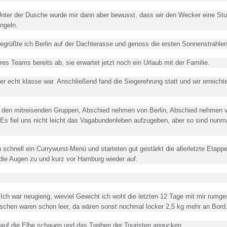
Unter der Dusche wurde mir dann aber bewusst, dass wir den Wecker eine St
ingeln.
grüßte ich Berlin auf der Dachterasse und genoss die ersten Sonnenstrahlen
s Teams bereits ab, sie erwartet jetzt noch ein Urlaub mit der Familie.
er echt klasse war. Anschließend fand die Siegerehrung statt und wir erreicht
 den mitreisenden Gruppen, Abschied nehmen von Berlin, Abschied nehmen
iel uns nicht leicht das Vagabundenleben aufzugeben, aber so sind nunma
schnell ein Currywurst-Menü und starteten gut gestärkt die allerletzte Etappe
n die Augen zu und kurz vor Hamburg wieder auf.
h war neugierig, wieviel Gewicht ich wohl die letzten 12 Tage mit mir rumge
flaschen waren schon leer, da wären sonst nochmal locker 2,5 kg mehr an Bord
 auf die Elbe schauen und das Treiben der Touristen angucken.