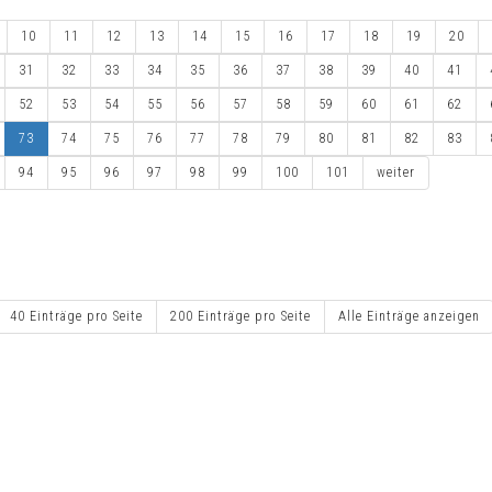
10
11
12
13
14
15
16
17
18
19
20
31
32
33
34
35
36
37
38
39
40
41
52
53
54
55
56
57
58
59
60
61
62
73
74
75
76
77
78
79
80
81
82
83
94
95
96
97
98
99
100
101
weiter
40 Einträge pro Seite
200 Einträge pro Seite
Alle Einträge anzeigen