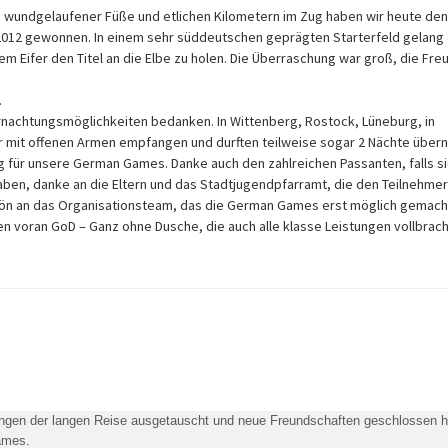
n, wundgelaufener Füße und etlichen Kilometern im Zug haben wir heute den
2012 gewonnen. In einem sehr süddeutschen geprägten Starterfeld gelang 
 Eifer den Titel an die Elbe zu holen. Die Überraschung war groß, die Fre
.
rnachtungsmöglichkeiten bedanken. In Wittenberg, Rostock, Lüneburg, in
r mit offenen Armen empfangen und durften teilweise sogar 2 Nächte übern
 für unsere German Games. Danke auch den zahlreichen Passanten, falls s
aben, danke an die Eltern und das Stadtjugendpfarramt, die den Teilnehmer
ön an das Organisationsteam, das die German Games erst möglich gemacht
en voran GoD – Ganz ohne Dusche, die auch alle klasse Leistungen vollbrac
rungen der langen Reise ausgetauscht und neue Freundschaften geschlossen h
Games.