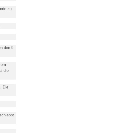
unde zu
.
en den 9.
 vom
l die
. Die
schleppt
.