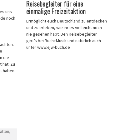
Reisebegleiter für eine
einmalige Freizeitaktion
es uns
ude noch
Ermöglicht euch Deutschland zu entdecken
und zu erleben, wie ihr es vielleicht noch
nie gesehen habt. Den Reisebegleiter
gibt’s bei Buch+Musik und natürlich auch
achten.
unter www.ejw-buch.de
ie
n die
 hat. Zu
ht haben.
atten,