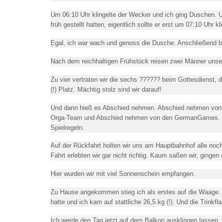
Um 06:10 Uhr klingelte der Wecker und ich ging Duschen. 
früh gestellt hatten, eigentlich sollte er erst um 07:10 Uhr kl
Egal, ich war wach und genoss die Dusche. Anschließend be
Nach dem reichhaltigen Frühstück reisen zwei Männer unsere
Zu vier vertraten wir die sechs ?????? beim Gottesdienst, d
(!) Platz. Mächtig stolz sind wir darauf!
Und dann hieß es Abschied nehmen. Abschied nehmen von
Orga-Team und Abschied nehmen von den GermanGames. Es f
Spielregeln.
Auf der Rückfahrt holten wir uns am Hauptbahnhof alle noch 
Fahrt erlebten wir gar nicht richtig. Kaum saßen wir, ginge
Hier wurden wir mit viel Sonnenschein empfangen.
Zu Hause angekommen stieg ich als erstes auf die Waage. Ic
hatte und ich kam auf stattliche 26,5 kg (!). Und die Trink
Ich werde den Tag jetzt auf dem Balkon ausklingen lassen,